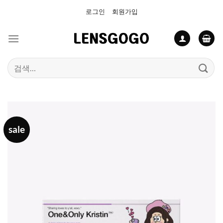
Skip
로그인
회원가입
to
content
검
색:
sale