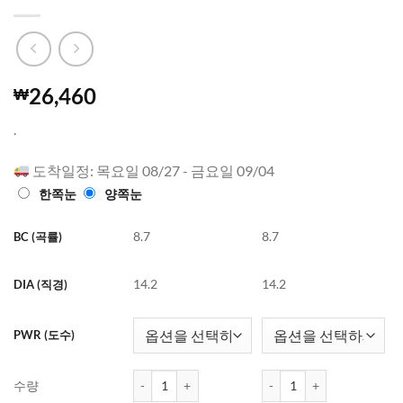
26,460
₩
.
도착일정: 목요일 08/27 - 금요일 09/04
한쪽눈
양쪽눈
8.7
8.7
BC (곡률)
14.2
14.2
DIA (직경)
PWR (도수)
하파크리스틴 One&Only Kristin 원데이 컬러렌즈 Gr
하파크리스틴 One&Only Kr
수량