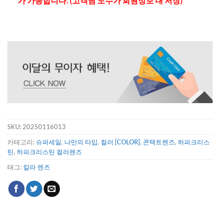
가 가능합니다. (고객님 도수가 회원정보 내 저장)
SKU:
20250116013
카테고리:
슈퍼세일
,
나만의 타입
,
컬러 [COLOR]
,
콘택트렌즈
,
하파크리스
틴
,
하파크리스틴 컬러렌즈
태그:
칼라 렌즈