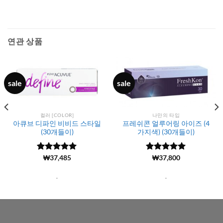
연관 상품
sale
sale
컬러 [COLOR]
나만의 타입
아큐브 디파인 비비드 스타일
프레쉬콘 얼루어링 아이즈 (4
(30개들이)
가지색) (30개들이)
5 중에서
(7376)
₩
37,485
5 중에서
(441)
₩
37,800
4.99
로 평
4.97
로 평
가됨
가됨
.
.