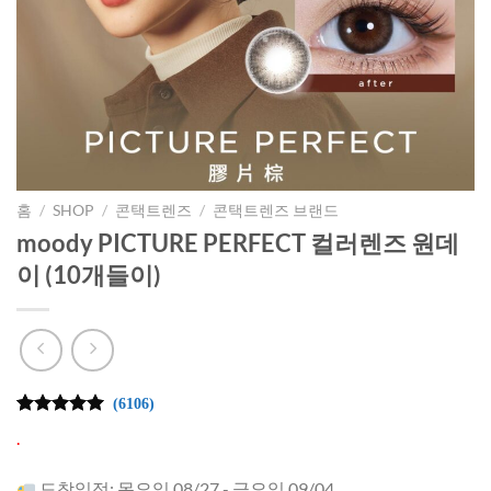
홈
/
SHOP
/
콘택트렌즈
/
콘택트렌즈 브랜드
moody PICTURE PERFECT 컬러렌즈 원데
이 (10개들이)
(6106)
4.99
6106
개의
.
고객 평가
를 기준으
로 5점 만
도착일정: 목요일 08/27 - 금요일 09/04