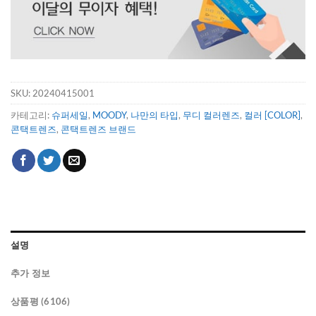
SKU:
20240415001
카테고리:
슈퍼세일
,
MOODY
,
나만의 타입
,
무디 컬러렌즈
,
컬러 [COLOR]
,
콘택트렌즈
,
콘택트렌즈 브랜드
설명
추가 정보
상품평 (6106)