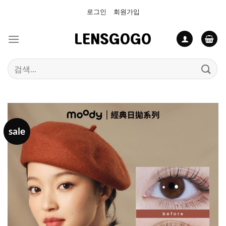
Skip
로그인
회원가입
to
content
검
색:
sale