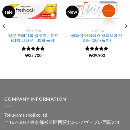
sale
New
나만의 타입
나만의 타입
알콘 후레쉬룩 일루미네이트
클라렌 아이리스 알리시아 브
(리치 브라운) (30개 들이)
라운 (30개들이)
5 중에서
(1919)
₩
35,700
5 중에서
(103)
₩
39,900
4.99
로 평
4.97
로 평
가됨
가됨
.
.
COMPANY INFORMATION
Tokuyama shoji co ltd
〒167-0042 東京都杉並区西荻北2-5-7 ヴィブレ西荻211