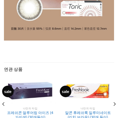
연관 상품
sale
sale
나만의 타입
나만의 타입
프레쉬콘 얼루어링 아이즈 (4
알콘 후레쉬룩 일루미네이트
가지색) (30개들이)
(리치 브라운) (30개 들이)