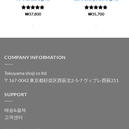
5 중에서
(441)
₩
37,800
5 중에서
(1919)
₩
35,700
4.97
로 평
4.99
로 평
가됨
가됨
.
.
COMPANY INFORMATION
Tokuyama shoji co ltd
〒167-0042 東京都杉並区西荻北2-5-7 ヴィブレ西荻211
SUPPORT
배송&결제
고객센터