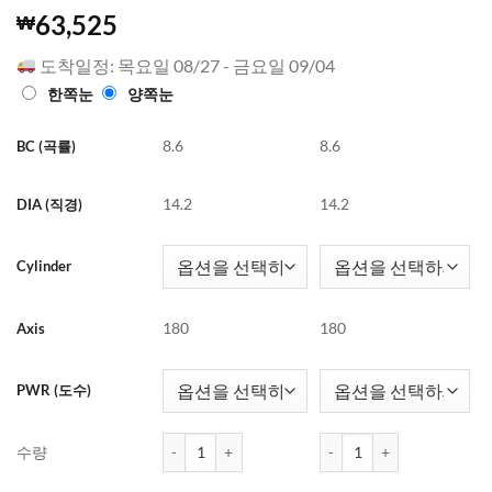
4.99
188
개의
63,525
₩
고객 평가
를 기준으
도착일정: 목요일 08/27 - 금요일 09/04
로 5점 만
점에
점으
한쪽눈
양쪽눈
로 평가됨
8.6
8.6
BC (곡률)
14.2
14.2
DIA (직경)
Cylinder
180
180
Axis
PWR (도수)
클라렌 아이리스 헤일로 브라운 난시렌즈 (30개들이)
클라렌 아이리스 헤일로 브라
수량