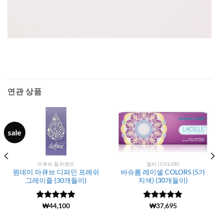
연관 상품
sale
아큐브 컬러렌즈
컬러 [COLOR]
원데이 아큐브 디파인 프레쉬
바슈롬 레이셀 COLORS (5가
그레이즐 (30개들이)
지색) (30개들이)
5 중에서
(1)
₩
44,100
5
5 중에서
(166)
₩
37,695
로 평가됨
4.97
로 평