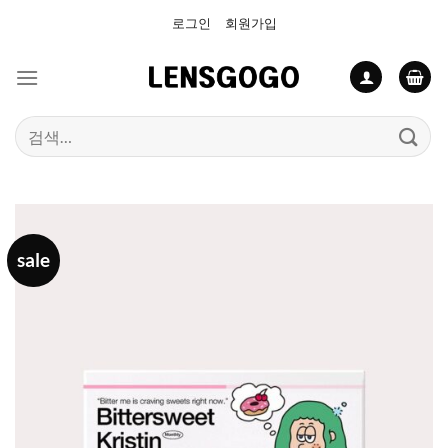
Skip
로그인
회원가입
to
content
검
색:
sale