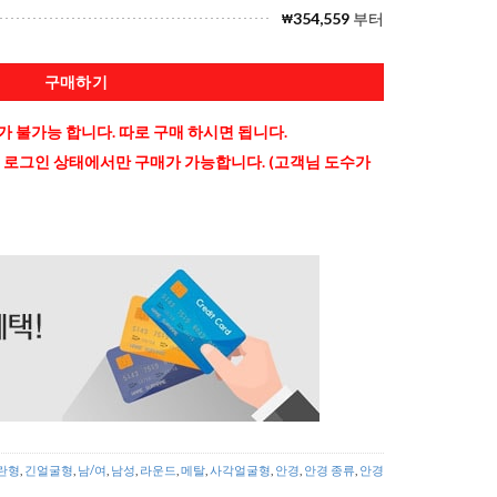
354,559
부터
₩
구매하기
 불가능 합니다. 따로 구매 하시면 됩니다.
 로그인 상태에서만 구매가 가능합니다. (고객님 도수가
란형
,
긴얼굴형
,
남/여
,
남성
,
라운드
,
메탈
,
사각얼굴형
,
안경
,
안경 종류
,
안경