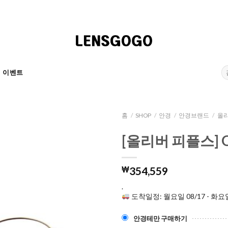
검
이벤트
색:
홈
/
SHOP
/
안경
/
안경브랜드
/
올리
[올리버 피플스] OV
₩
354,559
.
도착일정: 월요일 08/17 - 화요일
안경테만 구매하기