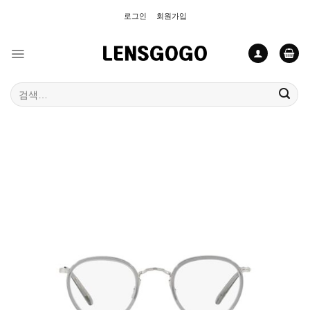
Skip
로그인
회원가입
to
content
검
색: