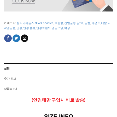
카테고리:
올리버피플스 oliver peoples
,
계란형
,
긴얼굴형
,
남/여
,
남성
,
라운드
,
메탈
,
사
각얼굴형
,
안경
,
안경 종류
,
안경브랜드
,
얼굴모양
,
여성
설명
추가 정보
상품평 (0)
(안경테만 구입시 바로 발송)