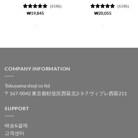
(6106)
(6106)
5 중에서
₩
19,845
5 중에서
₩
20,055
4.99
로 평
4.99
로 평
가됨
가됨
.
.
COMPANY INFORMATION
Tokuyama shoji co ltd
〒167-0042 東京都杉並区西荻北2-5-7 ヴィブレ西荻211
SUPPORT
배송&결제
고객센터