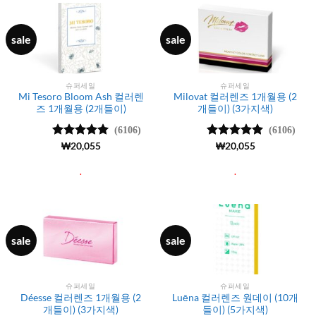
sale
sale
슈퍼세일
슈퍼세일
Mi Tesoro Bloom Ash 컬러렌
Milovat 컬러렌즈 1개월용 (2
즈 1개월용 (2개들이)
개들이) (3가지색)
(6106)
(6106)
5 중에서
₩
20,055
5 중에서
₩
20,055
4.99
로 평
4.99
로 평
가됨
가됨
.
.
sale
sale
슈퍼세일
슈퍼세일
Déesse 컬러렌즈 1개월용 (2
Luēna 컬러렌즈 원데이 (10개
개들이) (3가지색)
들이) (5가지색)