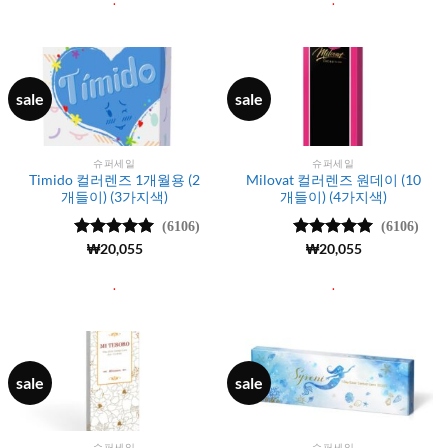
.
.
sale
sale
슈퍼세일
슈퍼세일
Timido 컬러렌즈 1개월용 (2
Milovat 컬러렌즈 원데이 (10
개들이) (3가지색)
개들이) (4가지색)
(6106)
(6106)
5 중에서
₩
20,055
5 중에서
₩
20,055
4.99
로 평
4.99
로 평
가됨
가됨
.
.
sale
sale
슈퍼세일
슈퍼세일