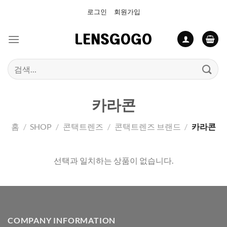
Skip
로그인
회원가입
to
content
검
색:
카라콘
홈
/
SHOP
/
콘택트렌즈
/
콘택트렌즈 브랜드
/
카라콘
선택과 일치하는 상품이 없습니다.
COMPANY INFORMATION