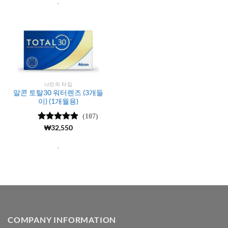
.
나만의 타입
알콘 토탈30 워터렌즈 (3개들
이) (1개월용)
(107)
5 중에서
₩
32,550
4.85
로 평
가됨
.
COMPANY INFORMATION