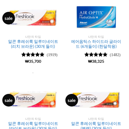
sale
나만의 타입
나만의 타입
알콘 후레쉬룩 일루미네이트
에어옵틱스 하이드라 글라이
(리치 브라운) (30개 들이)
드 (6개들이) (한달착용)
(1919)
(1482)
5 중에서
₩
35,700
5 중에서
₩
38,325
4.99
로 평
4.97
로 평
가됨
가됨
.
sale
sale
나만의 타입
나만의 타입
알콘 후레쉬룩 일루미네이트
알콘 후레쉬룩 일루미네이트
(라이트 브라운) (30개 들이)
(블랙) (30개 들이)