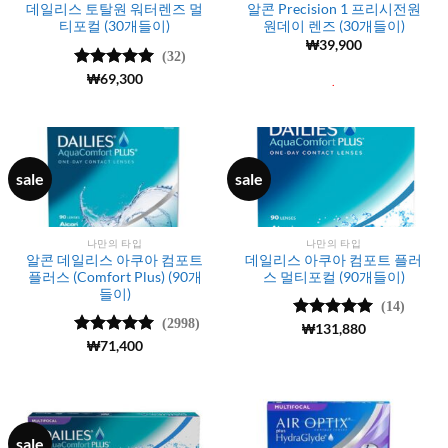
데일리스 토탈원 워터렌즈 멀
알콘 Precision 1 프리시전원
티포컬 (30개들이)
원데이 렌즈 (30개들이)
₩
39,900
(32)
5 중에서
₩
69,300
5
.
로 평가됨
sale
sale
나만의 타입
나만의 타입
알콘 데일리스 아쿠아 컴포트
데일리스 아쿠아 컴포트 플러
플러스 (Comfort Plus) (90개
스 멀티포컬 (90개들이)
들이)
(14)
(2998)
5 중에서
₩
131,880
5
로 평가됨
5 중에서
₩
71,400
4.98
로 평
가됨
sale