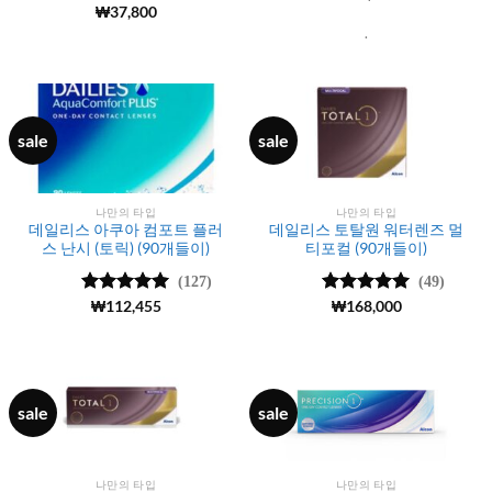
5 중에서
₩
37,800
5
로 평가됨
.
sale
sale
나만의 타입
나만의 타입
데일리스 아쿠아 컴포트 플러
데일리스 토탈원 워터렌즈 멀
스 난시 (토릭) (90개들이)
티포컬 (90개들이)
(127)
(49)
5 중에서
₩
112,455
5
5 중에서
₩
168,000
5
로 평가됨
로 평가됨
sale
sale
나만의 타입
나만의 타입