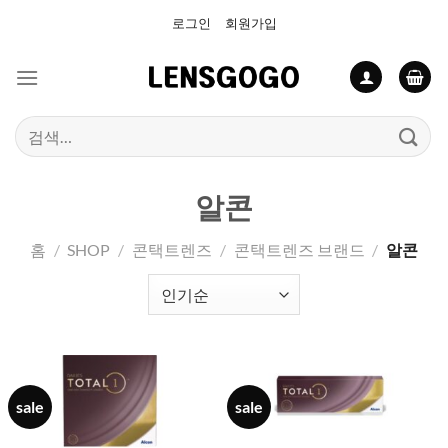
Skip
로그인
회원가입
to
content
검
색:
알콘
홈
/
SHOP
/
콘택트렌즈
/
콘택트렌즈 브랜드
/
알콘
sale
sale