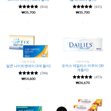
(814)
(615)
5 중에서
₩
35,700
5 중에서
₩
35,700
5
4.99
로 평
로 평가됨
가됨
.
.
나만의 타입
나만의 타입
포커스 데일리스 아쿠아 (30
알콘 나이트앤데이 (3개 들이)
개들이)
(594)
(473)
5 중에서
₩
54,600
4.98
로 평
5 중에서
₩
26,670
가됨
4.97
로 평
.
가됨