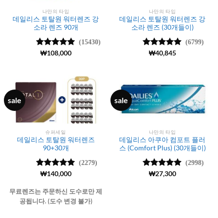
나만의 타입
나만의 타입
데일리스 토탈원 워터렌즈 강
데일리스 토탈원 워터렌즈 강
소라 렌즈 90개
소라 렌즈 (30개들이)
(15430)
(6799)
5 중에서
₩
108,000
5 중에서
₩
40,845
4.99
로 평
4.99
로 평
가됨
가됨
sale
sale
슈퍼세일
나만의 타입
데일리스 토탈원 워터렌즈
데일리스 아쿠아 컴포트 플러
90+30개
스 (Comfort Plus) (30개들이)
(2279)
(2998)
5 중에서
₩
140,000
5 중에서
₩
27,300
4.99
로 평
4.98
로 평
가됨
가됨
무료렌즈는 주문하신 도수로만 제
공됩니다. (도수 변경 불가)