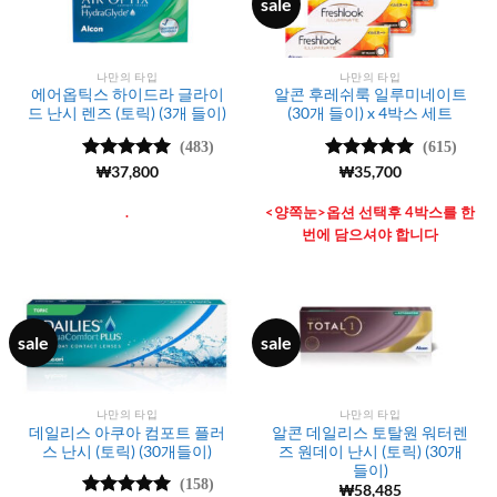
sale
나만의 타입
나만의 타입
에어옵틱스 하이드라 글라이
알콘 후레쉬룩 일루미네이트
드 난시 렌즈 (토릭) (3개 들이)
(30개 들이) x 4박스 세트
(483)
(615)
5 중에서
₩
37,800
5
5 중에서
₩
35,700
5
로 평가됨
로 평가됨
.
<양쪽눈>옵션 선택후 4박스를 한
번에 담으셔야 합니다
sale
sale
나만의 타입
나만의 타입
데일리스 아쿠아 컴포트 플러
알콘 데일리스 토탈원 워터렌
스 난시 (토릭) (30개들이)
즈 원데이 난시 (토릭) (30개
들이)
(158)
₩
58,485