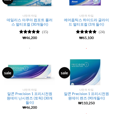
나만의 타입
나만의 타입
데일리스 아쿠아 컴포트 플러
에어옵틱스 하이드라 글라이
스 멀티포컬 (30개들이)
드 멀티포컬 (3개 들이)
(15)
(24)
5 중에서
₩
46,200
5
5 중에서
₩
65,100
5
로 평가됨
로 평가됨
.
.
sale
sale
나만의 타입
나만의 타입
알콘 Precision 1 프리시전원
알콘 Precision 1 프리시전원
원데이 난시렌즈 (토릭) (30개
원데이 렌즈 (90개들이)
들이)
₩
110,250
₩
46,200
.