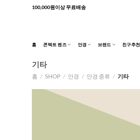
Skip
100,000원이상 무료배송
to
content
홈
콘택트 렌즈
안경
브랜드
친구추
기타
홈
/
SHOP
/
안경
/
안경 종류
/
기타